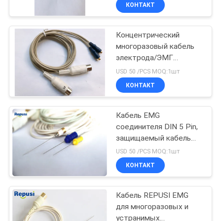
устранимых
КАЧЕСТВА
КОНТАКТ
Концентрический
СВЯЖИТЕСЬ
23
многоразовый кабель
МЫ
электрода/ЭМГ
концентрическая
защищал кабель
USD 50 /PCS MOQ:1шт
игла емг
НОВОСТИ
КОНТАКТ
СПРОСИТЕ
Кабель EMG
соединителя DIN 5 Pin,
ЦИТАТУ
защищаемый кабель
18
для электрода иглы
USD 50 /PCS MOQ:1шт
Concertric
КАРТА
Электроды иглы
КОНТАКТ
САЙТА
Субдермал
Кабель REPUSI EMG
для многоразовых и
PRIVACY
устранимых