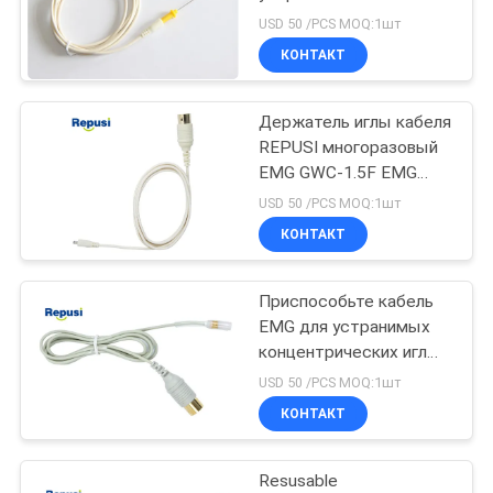
POLICY
концентрических
USD 50 /PCS MOQ:1шт
электродов иглы
КОНТАКТ
18
Держатель иглы кабеля
Зонд стимулятора
REPUSI многоразовый
EMG GWC-1.5F EMG
привязывает
USD 50 /PCS MOQ:1шт
обновленные новости
КОНТАКТ
Приспособьте кабель
3
EMG для устранимых
концентрических игл
Laryngeal электрод
EMG/пластиковых игл
USD 50 /PCS MOQ:1шт
КОНТАКТ
Resusable