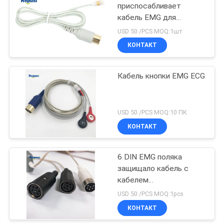
приспосабливает
кабель EMG для
10
устранимых
USD 50 /PCS MOQ:1шт
концентрических игл
КОНТАКТ
Электрод петли
EMG/серебряных игл
Кабель кнопки EMG ECG
USD 50 /PCS MOQ:10 ПК
КОНТАКТ
22
6 DIN EMG поляка
Кабель ЭМГ
защищало кабель с
кабелем
преобразования Swich
USD 50 /PCS MOQ:1pcs
КОНТАКТ