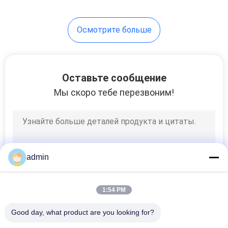
14
Осмотрите больше
Электрод чашки
ЭЭГ
Оставьте сообщение
Мы скоро тебе перезвоним!
14
Электроды
admin
прилипателя
собственной
1:54 PM
личности
Good day, what product are you looking for?