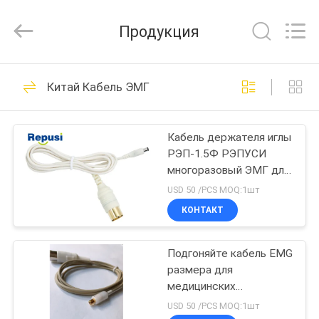
Suzhou
Repusi
Electronics
Продукция
Co.,Ltd..
All
Rights
Reserved.
ДОМ
12
Китай Кабель ЭМГ
Концентрический
ПРОДУКТЫ
электрод иглы
Кабель держателя иглы
РЭП-1.5Ф РЭПУСИ
О
многоразовый ЭМГ для
НАС
концентрических игл
USD 50 /PCS MOQ:1шт
ЭМГ
КОНТАКТ
17
ПУТЕШЕСТВИЕ
Электроды иглы
Подгоняйте кабель EMG
ФАБРИКИ
размера для
ЭМГ
медицинских
ПРОВЕРКА
аксессуаров
USD 50 /PCS MOQ:1шт