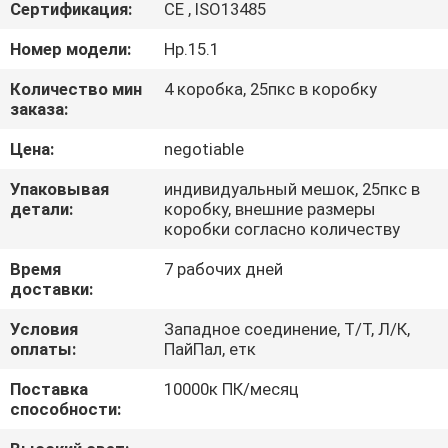
КАЧЕСТВА
Сертификация:
CE , ISO13485
Номер модели:
Нр.15.1
СВЯЖИТЕСЬ
Количество мин
4 коробка, 25пкс в коробку
МЫ
заказа:
Цена:
negotiable
НОВОСТИ
Упаковывая
индивидуальный мешок, 25пкс в
детали:
коробку, внешние размеры
коробки согласно количеству
СПРОСИТЕ
ЦИТАТУ
Время
7 рабочих дней
доставки:
Условия
Западное соединение, Т/Т, Л/К,
КАРТА
оплаты:
ПайПал, етк
САЙТА
Поставка
10000к ПК/месяц
способности:
PRIVACY