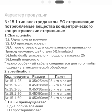
Характер продукции
Nr.15.1 тип электрода иглы EO стерилизации
потребляемые вещества концентрического
концентрические стерильные
1.Characteristic
(1). Одна польза времени
(2). EO простерилизовал
(3).Unique отрезало для окончательного проникания
Провод нержавеющей стали (4).Insulated
(5).Individually упаковало и продало в пакетах 25
(6).Length подгоняло
* нужно особенный кабель соединиться для того чтобы
подвергнуть механической обработке
2.specification
Код продукта
Размер
Пакет
Nr.15.1-25
0.35x25mm
25 игл в пакет
Nr.15.1-28
0.45X28mm
25 игл в пакет
Nr.15.1-38
0.45X38mm
25 игл в пакет
Nr.15.1-50
0.45X50mm
25 игл в пакет
Nr.15.1-60
0.45X60mm
25 игл в пакет
3.
Наши преимущества:
· Одна польза времени
· EO простерилизовал