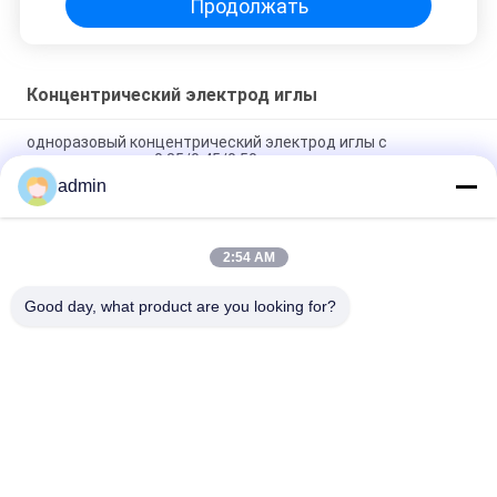
Продолжать
Концентрический электрод иглы
одноразовый концентрический электрод иглы с
диаметром иглы 0,35/0,45/0,50 мм
admin
15,1 ручки КЭ электрода иглы металла потребляемые
вещества концентрической концентрические стерильные
2:54 AM
Концентрическая длина EMG иглы 50 Mm с красивой
латунной ручкой
Good day, what product are you looking for?
Популярные категории
Все
Концентрический 
Электроды Иглы 
Электрод Иглы
ЭМГ
Концентрическая 
Электроды Иглы 