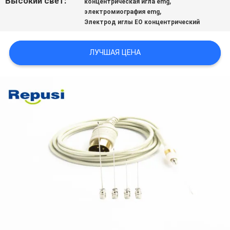
Высокий свет:
,
концентрическая игла emg
POLICY
,
электромиография emg
Электрод иглы EO концентрический
ЛУЧШАЯ ЦЕНА