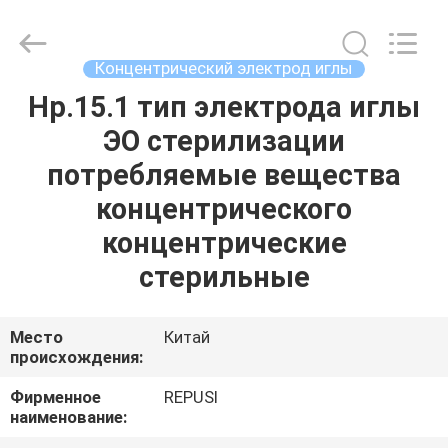
Suzhou
Repusi
Electronics
Co.,Ltd..
All
Концентрический электрод иглы
Rights
Reserved.
Нр.15.1 тип электрода иглы
ДОМ
ЭО стерилизации
ПРОДУКТЫ
потребляемые вещества
концентрического
О
концентрические
НАС
стерильные
ПУТЕШЕСТВИЕ
Место
Китай
происхождения:
ФАБРИКИ
Фирменное
REPUSI
наименование:
ПРОВЕРКА