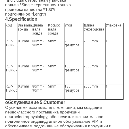
*Individual стерильная упаковка
польза *Single терпеливая только
проверка качества *100%
подгонянное *Length
4.Specification
Код
Dia вала
Длина
Космос
Угол
Длина
Упаковка
зонда
вала
вала
руководства
зонда
зонда
REP-
0.8mm
80mm-
5mm
90
2000mm
1
1.5N-08
90mm
градусов
REP-
0.8mm
80mm-
5mm
100
2000mm
1
1.5N-07
90mm
градусов
REP-
0.8mm
80mm-
5mm
180
2000mm
1
1.5N-06
90mm
градусов
обслуживание
5.Customer
С усилиями всех команд в компании, мы создадим
первоклассного поставщика продукции
neuroelectrophysiology, обеспечить исключительное
подгонянное индивидуальное обслуживание VIP, и
обеспечиваем подгонянные обслуживания продукции и