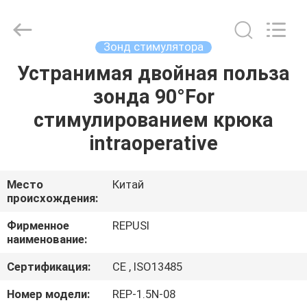
Suzhou
Repusi
Electronics
Co.,Ltd..
All
Зонд стимулятора
Rights
Reserved.
Устранимая двойная польза
ДОМ
зонда 90°For
ПРОДУКТЫ
стимулированием крюка
intraoperative
О
НАС
Место
Китай
происхождения:
ПУТЕШЕСТВИЕ
Фирменное
REPUSI
наименование:
ФАБРИКИ
Сертификация:
CE , ISO13485
ПРОВЕРКА
Номер модели:
REP-1.5N-08