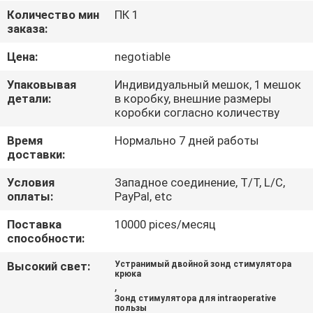
КАЧЕСТВА
Количество мин
ПК 1
заказа:
СВЯЖИТЕСЬ
Цена:
negotiable
МЫ
Упаковывая
Индивидуальный мешок, 1 мешок
детали:
в коробку, внешние размеры
коробки согласно количеству
НОВОСТИ
Время
Нормально 7 дней работы
доставки:
СПРОСИТЕ
Условия
Западное соединение, T/T, L/C,
ЦИТАТУ
оплаты:
PayPal, etc
Поставка
10000 pices/месяц
КАРТА
способности:
САЙТА
Высокий свет:
Устранимый двойной зонд стимулятора
крюка
,
PRIVACY
Зонд стимулятора для intraoperative
пользы