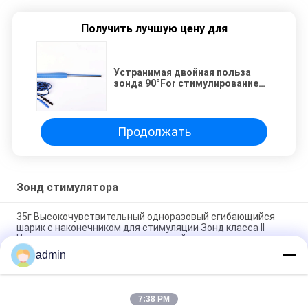
Получить лучшую цену для
Устранимая двойная польза
зонда 90°For стимулированием
крюка intraoperative
Продолжать
Зонд стимулятора
35г Высокочувствительный одноразовый сгибающийся
шарик с наконечником для стимуляции Зонд класса II
Инструмент для медицинских целей
admin
Одноразовый тройной крючок нервный стимулятор зонд
100 угол
7:38 PM
Одноразовый тройной крючок нервный стимулятор зонды