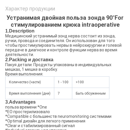
Характер продукции
Устранимая двойная польза зонда 90°For
стимулированием крюка intraoperative
1.Description
Медицинский устранимый зонд нерва состоит из зонда,
ручки, провода и соединителя. Он использован для того
чтобы простимулировать нервы в нейрохирургии и голевой
передаче в диагнозе и контроле функции нерва во время
деятельности.
2.Packing и доставка
Пакуя детали: Продукты упакованы в индивидуальных
мешках, 1 мешке в коробку.
Время выполнения:
Количество (части)
1 - 100
>100
Время выполнения (дни)
7
Быть обсуженным
3.Advantages
польза времени *One
*EO простерилизовало
*Compatible с большинств neuromonitoring системами
*Optimal дизайн для легкого применения
*Clear и стабилизированный сигнал