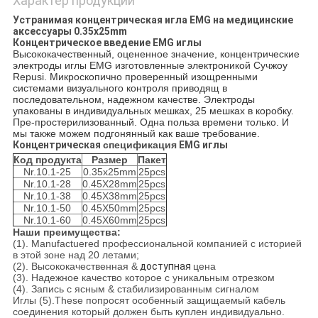
Характер продукции
Устранимая концентрическая игла EMG на медицинские
аксессуары 0.35x25mm
Концентрическое введение EMG иглы
Высококачественный, оцененное значение, концентрические
электроды иглы EMG изготовленные электроникой Сучжоу
Repusi. Микроскопично проверенный изощренными
системами визуального контроля приводящ в
последовательном, надежном качестве. Электроды
упакованы в индивидуальных мешках, 25 мешках в коробку.
Пре-простерилизованный. Одна польза времени только. И
мы также можем подгонянный как ваше требование.
Концентрическая
спецификация
EMG иглы
Код продукта
Размер
Пакет
Nr.10.1-25
0.35x25mm
25pcs
Nr.10.1-28
0.45X28mm
25pcs
Nr.10.1-38
0.45X38mm
25pcs
Nr.10.1-50
0.45X50mm
25pcs
Nr.10.1-60
0.45X60mm
25pcs
Наши преимущества:
(1). Manufactuered профессиональной компанией с историей
в этой зоне над 20 летами;
(2). Высококачественная &
доступная
цена
(3). Надежное качество которое с уникальным отрезком
(4). Запись с ясным & стабилизированным сигналом
Иглы (5).These попросят особенный защищаемый кабель
соединения который должен быть куплен индивидуально.