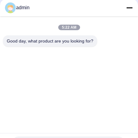
стиль для записи и анализа сигналов EMG
admin
Иглы Repusi EMG устранимые концентрические более
острые с 6 цветами
5:22 AM
Электрод иглы EMG аксессуаров машины EMG устранимый
концентрический стерильный
Good day, what product are you looking for?
Популярные категории
Все
Концентрический 
Электроды Иглы 
Электрод Иглы
ЭМГ
Концентрическая 
Электроды Иглы 
Игла Емг
Субдермал
Зонд Стимулятора
Laryngeal Электрод
Электрод Петли
Кабель ЭМГ