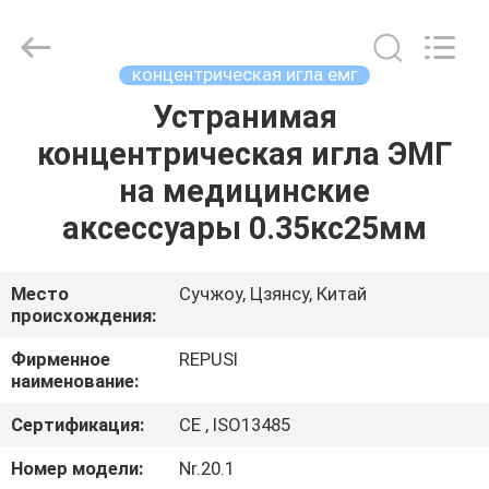
Suzhou
Repusi
Electronics
Co.,Ltd..
All
концентрическая игла емг
Rights
Reserved.
Устранимая
ДОМ
концентрическая игла ЭМГ
ПРОДУКТЫ
на медицинские
аксессуары 0.35кс25мм
О
НАС
Место
Сучжоу, Цзянсу, Китай
происхождения:
ПУТЕШЕСТВИЕ
Фирменное
REPUSI
наименование:
ФАБРИКИ
Сертификация:
CE , ISO13485
ПРОВЕРКА
Номер модели:
Nr.20.1