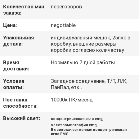
КАЧЕСТВА
Количество мин
переговоров
заказа:
СВЯЖИТЕСЬ
Цена:
negotiable
МЫ
Упаковывая
индивидуальный мешок, 25пкс в
детали:
коробку, внешние размеры
коробки согласно количеству
НОВОСТИ
Время
Нормально 7 дней работы
доставки:
СПРОСИТЕ
Условия
Западное соединение, Т/Т, Л/К,
ЦИТАТУ
оплаты:
ПайПал, етк.,
Поставка
10000к ПК/месяц
КАРТА
способности:
САЙТА
Высокий свет:
,
концентрическая игла emg
,
электромиография emg
Высококачественная концентрическая
PRIVACY
игла EMG