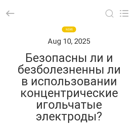
Suzhou
Repusi
Electronics
Co.,Ltd..
All
Rights
Reserved.
ДОМ
NEWS
Aug 10, 2025
ПРОДУКТЫ
Безопасны ли и
безболезненны ли
О
в использовании
НАС
концентрические
ПУТЕШЕСТВИЕ
игольчатые
ФАБРИКИ
электроды?
ПРОВЕРКА